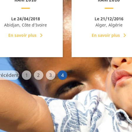
s alimentaires
s nutritionnelles
Qualité, science, éthique : nos
engagements !
Le 24/04/2018
Le 21/12/2016
Les étapes clés de fabrication de nos
laits infantiles
Abidjan, Côte d’Ivoire
Alger, Algérie
sme
En savoir plus
En savoir plus
récédent
1
2
3
4