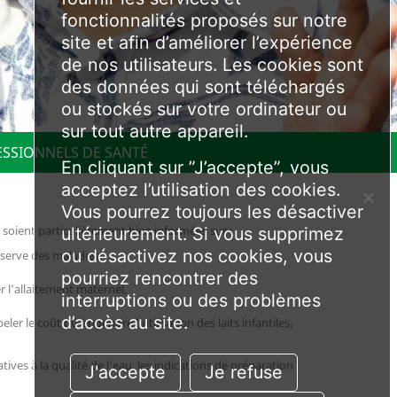
fonctionnalités proposés sur notre
site et afin d’améliorer l’expérience
de nos utilisateurs. Les cookies sont
des données qui sont téléchargés
ou stockés sur votre ordinateur ou
sur tout autre appareil.
ESSIONNELS DE SANTÉ
En cliquant sur ”J’accepte”, vous
acceptez l’utilisation des cookies.
Vous pourrez toujours les désactiver
soient particulièrement bien informées sur :
ultérieurement. Si vous supprimez
ou désactivez nos cookies, vous
éserve des maladies,
pourriez rencontrer des
r l’allaitement maternel,
interruptions ou des problèmes
d’accès au site.
r le coût qu’engendre l’utilisation des laits infantiles,
tives à la qualité de l’eau, les indications de préparation
J'accepte
Je refuse