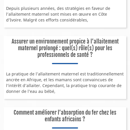
Depuis plusieurs années, des stratégies en faveur de
Outils pratiques Docteur-Parents
l’allaitement maternel sont mises en œuvre en Côte
Etudes de cas
d’Ivoire. Malgré ces efforts considérables,
Testez vos connaissances
Téléconsultation
Assurer un environnement propice à l’allaitement
Solutions nutritionnelles
maternel prolongé : quel(s) rôle(s) pour les
professionnels de santé ?
ÉVÉNEMENTS
Événements internationaux
La pratique de l’allaitement maternel est traditionnellement
ancrée en Afrique, et les mamans sont convaincues de
Webinaires
l’intérêt d’allaiter. Cependant, la pratique trop courante de
Événements locaux
donner de l’eau au bébé,
Nos événements
QUI SOMMES-NOUS ?
Comment améliorer l’absorption du fer chez les
Notre entreprise
enfants africains ?
Notre héritage