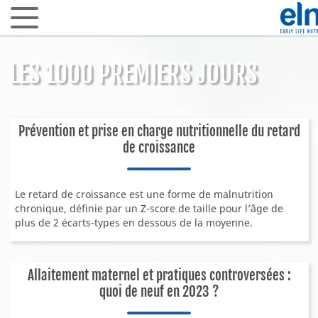
LES 1000 PREMIERS JOURS
Se conn
ARTICLES SCIENTIFIQUES
Prévention et prise en charge nutritionnelle du retard
de croissance
Les 1000 premiers jours
Allaitement & Lait maternel
Le retard de croissance est une forme de malnutrition
Santé gastrointestinale
chronique, définie par un Z-score de taille pour l’âge de
Microbiote intestinal & biotiques
plus de 2 écarts-types en dessous de la moyenne.
Allergies et intolérances alimentaires
Fer & santé infantile
Allaitement maternel et pratiques controversées :
Croissance & métabolisme
quoi de neuf en 2023 ?
EN PRATIQUE