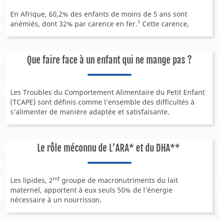
Notre recherche
En Afrique, 60,2% des enfants de moins de 5 ans sont
1
anémiés, dont 32% par carence en fer.
Cette carence,
Notre recherche sur le lait maternel
Qualité, science, éthique : nos engagements !
Les étapes clés de fabrication de nos laits infantiles
Que faire face à un enfant qui ne mange pas ?
NOS PRODUITS
Les Troubles du Comportement Alimentaire du Petit Enfant
(TCAPE) sont définis comme l’ensemble des difficultés à
s’alimenter de manière adaptée et satisfaisante.
Le rôle méconnu de L’ARA* et du DHA**
nd
Les lipides, 2
groupe de macronutriments du lait
maternel, apportent à eux seuls 50% de l’énergie
nécessaire à un nourrisson.