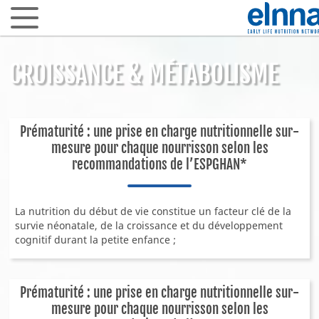
CROISSANCE & MÉTABOLISME
Se connecter
ARTICLES SCIENTIFIQUES
Prématurité : une prise en charge nutritionnelle sur-
mesure pour chaque nourrisson selon les
Les 1000 premiers jours
recommandations de l’ESPGHAN*
Allaitement & Lait maternel
Santé gastrointestinale
La nutrition du début de vie constitue un facteur clé de la
Microbiote intestinal & biotiques
survie néonatale, de la croissance et du développement
Allergies et intolérances alimentaires
cognitif durant la petite enfance ;
Fer & santé infantile
Croissance & métabolisme
Prématurité : une prise en charge nutritionnelle sur-
mesure pour chaque nourrisson selon les
EN PRATIQUE