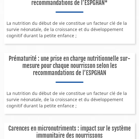
recommandations de l’ESPGHAN*
Outils pratiques Docteur-Parents
Etudes de cas
La nutrition du début de vie constitue un facteur clé de la
survie néonatale, de la croissance et du développement
Testez vos connaissances
cognitif durant la petite enfance ;
Téléconsultation
Solutions nutritionnelles
Prématurité : une prise en charge nutritionnelle sur-
ÉVÉNEMENTS
mesure pour chaque nourrisson selon les
recommandations de l’ESPGHAN
Événements internationaux
Webinaires
La nutrition du début de vie constitue un facteur clé de la
Événements locaux
survie néonatale, de la croissance et du développement
Nos événements
cognitif durant la petite enfance ;
QUI SOMMES-NOUS ?
Notre entreprise
Carences en micronutriments : impact sur le système
immunitaire des nourrissons
Notre héritage