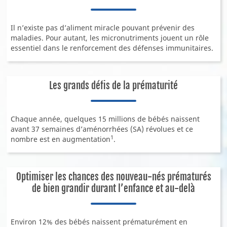
Notre recherche
Notre recherche sur le lait maternel
Il n’existe pas d’aliment miracle pouvant prévenir des
maladies. Pour autant, les micronutriments jouent un rôle
Qualité, science, éthique : nos engagements !
essentiel dans le renforcement des défenses immunitaires.
Les étapes clés de fabrication de nos laits infantiles
NOS PRODUITS
Les grands défis de la prématurité
Chaque année, quelques 15 millions de bébés naissent
avant 37 semaines d’aménorrhées (SA) révolues et ce
1
nombre est en augmentation
.
Optimiser les chances des nouveau-nés prématurés
de bien grandir durant l’enfance et au-delà
Environ 12% des bébés naissent prématurément en