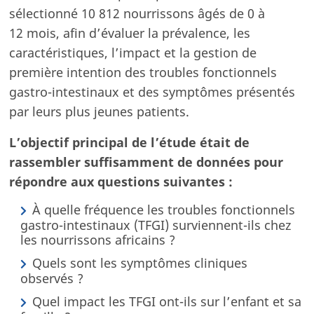
sélectionné 10 812 nourrissons âgés de 0 à
Notre recherche
12 mois, afin d’évaluer la prévalence, les
Notre recherche sur le lait maternel
caractéristiques, l’impact et la gestion de
Qualité, science, éthique : nos engagements !
première intention des troubles fonctionnels
Les étapes clés de fabrication de nos laits infantiles
gastro-intestinaux et des symptômes présentés
NOS PRODUITS
par leurs plus jeunes patients.
L’objectif principal de l’étude était de
rassembler suffisamment de données pour
répondre aux questions suivantes :
À quelle fréquence les troubles fonctionnels
gastro-intestinaux (TFGI) surviennent-ils chez
les nourrissons africains ?
Quels sont les symptômes cliniques
observés ?
Quel impact les TFGI ont-ils sur l’enfant et sa