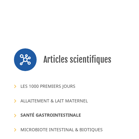
Criteria.»
J Pediatr
. 195 (2018) : 134-139.
Iacono, G., et al. « Gastrointestinal symptoms in
infancy: a population based prospective study.»
Dig.
Liver Dis
. 37 (2005) : 432-438.
Indrio, F., et al. « Knowledge, attitudes and practices
of pediatricians on infantile colic in the Middle East
and North Africa region.»
BMC Pediatr
. 17
(2017) : 187.
Articles scientifiques
BA19-485
LES 1000 PREMIERS JOURS
ALLAITEMENT & LAIT MATERNEL
SANTÉ GASTROINTESTINALE
MICROBIOTE INTESTINAL & BIOTIQUES