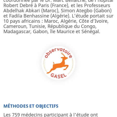
coordonnée par le Dr. Marc Bellaïche, de l’hôpital
Robert Debré à Paris (France), et les Professeurs
Outils pratiques Docteur-Parents
Abdelhak Abkari (Maroc), Simon Ategbo (Gabon)
et Fadila Benhassine (Algérie). L’étude portait sur
Etudes de cas
10 pays africains : Maroc, Algérie, Côte d’Ivoire,
Testez vos connaissances
Cameroun, Tunisie, République du Congo,
Madagascar, Gabon, île Maurice et Sénégal.
Téléconsultation
Solutions nutritionnelles
ÉVÉNEMENTS
Événements internationaux
Webinaires
Événements locaux
Nos événements
QUI SOMMES-NOUS ?
MÉTHODES ET OBJECTIFS
Notre entreprise
Les 759 médecins participant à l’étude ont
Notre héritage