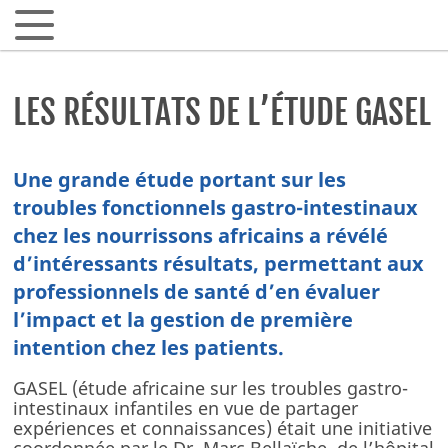
LES RÉSULTATS DE L’ÉTUDE GASEL
ARTICLES SCIENTIFIQUES
Une grande étude portant sur les
troubles fonctionnels gastro-intestinaux
Les 1000 premiers jours
chez les nourrissons africains a révélé
Allaitement & Lait maternel
d’intéressants résultats, permettant aux
Santé gastrointestinale
professionnels de santé d’en évaluer
Microbiote intestinal & biotiques
l’impact et la gestion de première
Allergies et intolérances alimentaires
intention chez les patients.
Fer & santé infantile
GASEL (étude africaine sur les troubles gastro-
Croissance & métabolisme
intestinaux infantiles en vue de partager
expériences et connaissances) était une initiative
EN PRATIQUE