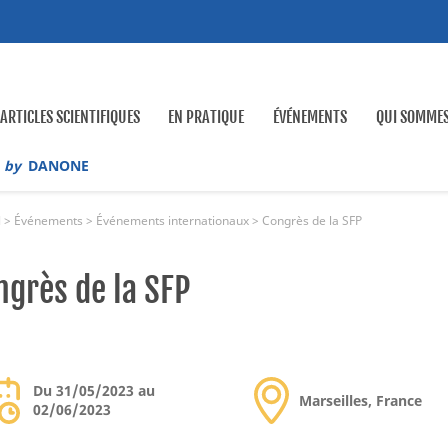
ARTICLES SCIENTIFIQUES
EN PRATIQUE
ÉVÉNEMENTS
QUI SOMME
by
DANONE
l
>
Événements
>
Événements internationaux
>
Congrès de la SFP
ratiques Docteur-Parents
Événements internationaux
Notre entreprise
ngrès de la SFP
rnel
e cas
Webinaires
Notre héritage
os connaissances
Événements locaux
Notre recherche
Du 31/05/2023 au
biotiques
ultation
Nos événements
Notre recherche sur le lait maternel
Marseilles, France
02/06/2023
s alimentaires
s nutritionnelles
Qualité, science, éthique : nos