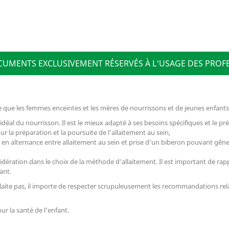
OCUMENTS EXCLUSIVEMENT RÉSERVÉS À L'USAGE DES PROF
ue les femmes enceintes et les mères de nourrissons et de jeunes enfants 
 idéal du nourrisson. Il est le mieux adapté à ses besoins spécifiques et le pr
 la préparation et la poursuite de l’allaitement au sein,
 en alternance entre allaitement au sein et prise d’un biberon pouvant gêne
ration dans le choix de la méthode d’allaitement. Il est important de rappele
ant.
’allaite pas, il importe de respecter scrupuleusement les recommandations rela
ur la santé de l’enfant.