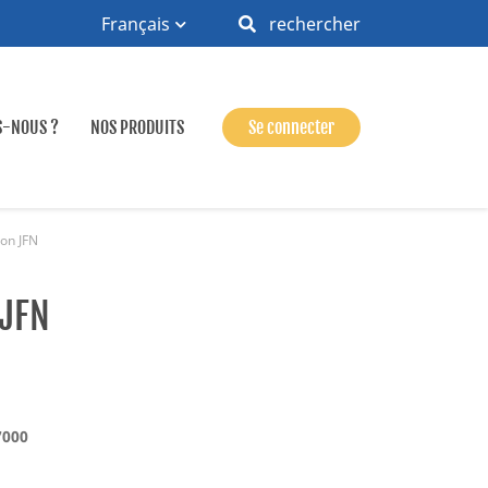
Français
rechercher
S-NOUS ?
NOS PRODUITS
Se connecter
on JFN
 JFN
7000