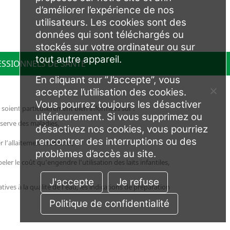
d’améliorer l’expérience de nos
utilisateurs. Les cookies sont des
données qui sont téléchargés ou
stockés sur votre ordinateur ou sur
tout autre appareil.
ESSIONNELS DE SANTÉ
En cliquant sur ”J’accepte”, vous
acceptez l’utilisation des cookies.
Vous pourrez toujours les désactiver
soient particulièrement bien informées sur :
ultérieurement. Si vous supprimez ou
éserve des maladies,
désactivez nos cookies, vous pourriez
rencontrer des interruptions ou des
r l’allaitement maternel,
problèmes d’accès au site.
r le coût qu’engendre l’utilisation des laits infantiles,
J'accepte
Je refuse
tives à la qualité de l’eau, les indications de préparation
Politique de confidentialité