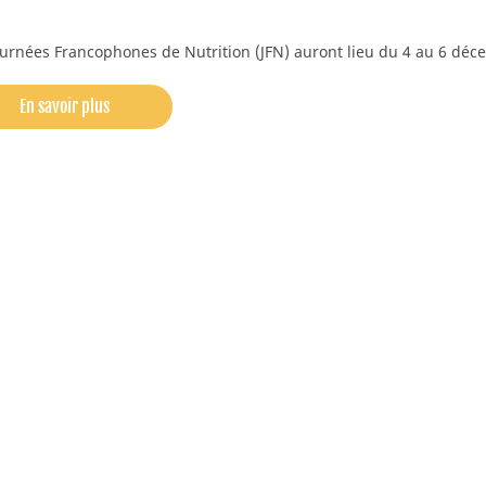
engagements !
ournées Francophones de Nutrition (JFN) auront lieu du 4 au 6 dé
Les étapes clés de fabrication de nos
laits infantiles
sme
En savoir plus