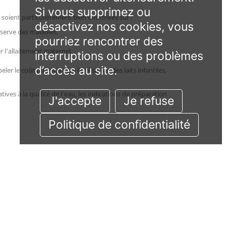
Si vous supprimez ou
soient particulièrement bien informées sur :
désactivez nos cookies, vous
éserve des maladies,
pourriez rencontrer des
r l’allaitement maternel,
interruptions ou des problèmes
d’accès au site.
r le coût qu’engendre l’utilisation des laits infantiles,
tives à la qualité de l’eau, les indications de préparation
J'accepte
Je refuse
Politique de confidentialité