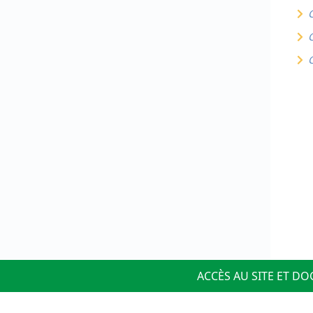
C
C
C
ACCÈS AU SITE ET D