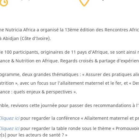
s alimentaires
s nutritionnelles
Qualité, science, éthique : nos
engagements !
Les étapes clés de fabrication de nos
e Nutricia Africa a organisé la 13ème édition des Rencontres Africa
laits infantiles
sme
 Abidjan (Côte d’Ivoire).
de 100 participants, originaires de 11 pays d’Afrique, se sont ains
sance & Nutrition en Afrique. Regards croisés & partage d’expérienc
ogramme, deux grandes thématiques : « Assurer des pratiques ali
rition », avec un focus sur l’allaitement maternel et le fer, et « D
sance : quels enjeux & perspectives ».
ble, revivons cette journée pour passer des recommandations à l’a
liquez ici
pour regarder la conférence « Allaitement maternel et pr
liquez ici
pour regarder la table ronde sous le thème « Promouvoir 
e(s) pour les acteurs de santé ? »