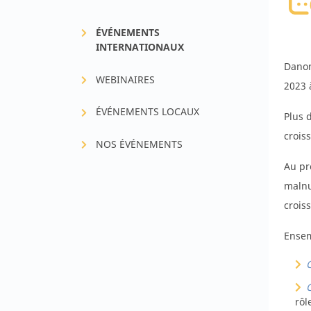
Allergies et intolérance
Solution
ÉVÉNEMENTS
Fer & santé infantile
INTERNATIONAUX
Danon
Croissance & métaboli
WEBINAIRES
2023 à
ÉVÉNEMENTS LOCAUX
Plus 
crois
NOS ÉVÉNEMENTS
Au pr
malnut
crois
Ensem
C
C
rôl