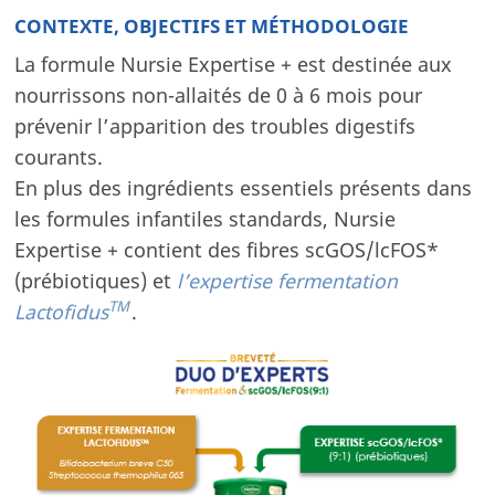
CONTEXTE, OBJECTIFS ET MÉTHODOLOGIE
Outils pratiques Docteur-Parents
La formule Nursie Expertise + est destinée aux
Etudes de cas
nourrissons non-allaités de 0 à 6 mois pour
Testez vos connaissances
prévenir l’apparition des troubles digestifs
Téléconsultation
courants.
Solutions nutritionnelles
En plus des ingrédients essentiels présents dans
les formules infantiles standards, Nursie
ÉVÉNEMENTS
Expertise + contient des fibres scGOS/lcFOS*
Événements internationaux
(prébiotiques) et
l’expertise fermentation
Webinaires
TM
Lactofidus
.
Événements locaux
Nos événements
QUI SOMMES-NOUS ?
Notre entreprise
Notre héritage