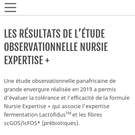
LES RÉSULTATS DE L’ÉTUDE
OBSERVATIONNELLE NURSIE
ARTICLES SCIENTIFIQUES
EXPERTISE +
Les 1000 premiers jours
Allaitement & Lait maternel
Une étude observationnelle panafricaine de
Santé gastrointestinale
grande envergure réalisée en 2019 a permis
Microbiote intestinal & biotiques
d’évaluer la tolérance et l’efficacité de la formule
Allergies et intolérances alimentaires
Nursie Expertise + qui associe l’expertise
Fer & santé infantile
TM
fermentation Lactofidus
et les fibres
Croissance & métabolisme
scGOS/lcFOS* (prébiotiques).
EN PRATIQUE