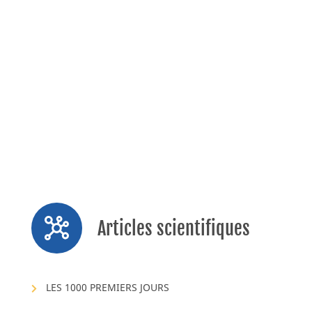
Rodriguez-Herrera, Alfonso, et al. «Gastrointestinal
Tolerance, Growth and Safety of a Partly Fermented
Formula with Specific Prebiotics in Healthy Infants: A
Double-Blind, Randomized, Controlled Trial.»
Nutrients 11.7 (2019): 1530.
BA21-012
Articles scientifiques
LES 1000 PREMIERS JOURS