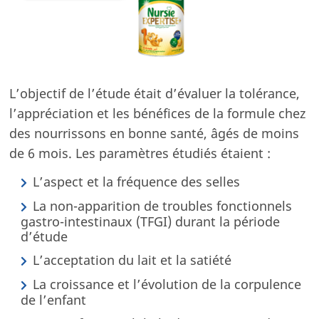
Notre recherche
Notre recherche sur le lait maternel
Qualité, science, éthique : nos engagements !
Les étapes clés de fabrication de nos laits infantiles
L’objectif de l’étude était d’évaluer la tolérance,
NOS PRODUITS
l’appréciation et les bénéfices de la formule chez
des nourrissons en bonne santé, âgés de moins
de 6 mois. Les paramètres étudiés étaient :
L’aspect et la fréquence des selles
La non-apparition de troubles fonctionnels
gastro-intestinaux (TFGI) durant la période
d’étude
L’acceptation du lait et la satiété
La croissance et l’évolution de la corpulence
de l’enfant