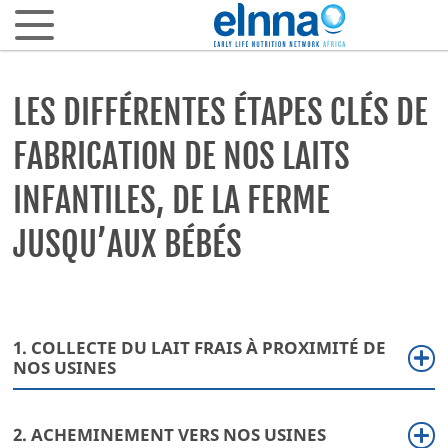
Se connecter
LES DIFFÉRENTES ÉTAPES CLÉS DE
FABRICATION DE NOS LAITS
ARTICLES SCIENTIFIQUES
INFANTILES, DE LA FERME
Les 1000 premiers jours
JUSQU’AUX BÉBÉS
Allaitement & Lait maternel
Santé gastrointestinale
Microbiote intestinal & biotiques
Allergies et intolérances alimentaires
1. COLLECTE DU LAIT FRAIS À PROXIMITÉ DE
NOS USINES
Fer & santé infantile
Croissance & métabolisme
Le lait
2. ACHEMINEMENT VERS NOS USINES
EN PRATIQUE
de